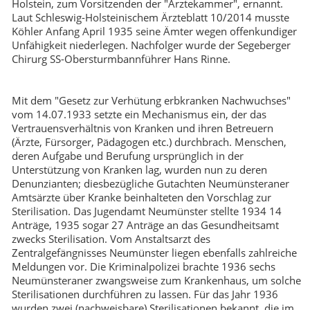
Holstein, zum Vorsitzenden der "Ärztekammer", ernannt.
Laut Schleswig-Holsteinischem Ärzteblatt 10/2014 musste
Köhler Anfang April 1935 seine Ämter wegen offenkundiger
Unfähigkeit niederlegen. Nachfolger wurde der Segeberger
Chirurg SS-Obersturmbannführer Hans Rinne.
Mit dem "Gesetz zur Verhütung erbkranken Nachwuchses"
vom 14.07.1933 setzte ein Mechanismus ein, der das
Vertrauensverhältnis von Kranken und ihren Betreuern
(Ärzte, Fürsorger, Pädagogen etc.) durchbrach. Menschen,
deren Aufgabe und Berufung ursprünglich in der
Unterstützung von Kranken lag, wurden nun zu deren
Denunzianten; diesbezügliche Gutachten Neumünsteraner
Amtsärzte über Kranke beinhalteten den Vorschlag zur
Sterilisation. Das Jugendamt Neumünster stellte 1934 14
Anträge, 1935 sogar 27 Anträge an das Gesundheitsamt
zwecks Sterilisation. Vom Anstaltsarzt des
Zentralgefängnisses Neumünster liegen ebenfalls zahlreiche
Meldungen vor. Die Kriminalpolizei brachte 1936 sechs
Neumünsteraner zwangsweise zum Krankenhaus, um solche
Sterilisationen durchführen zu lassen. Für das Jahr 1936
wurden zwei (nachweisbare) Sterilisationen bekannt, die im