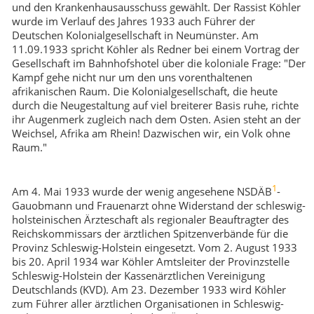
und den Krankenhausausschuss gewählt. Der Rassist Köhler
wurde im Verlauf des Jahres 1933 auch Führer der
Deutschen Kolonialgesellschaft in Neumünster. Am
11.09.1933 spricht Köhler als Redner bei einem Vortrag der
Gesellschaft im Bahnhofshotel über die koloniale Frage: "Der
Kampf gehe nicht nur um den uns vorenthaltenen
afrikanischen Raum. Die Kolonialgesellschaft, die heute
durch die Neugestaltung auf viel breiterer Basis ruhe, richte
ihr Augenmerk zugleich nach dem Osten. Asien steht an der
Weichsel, Afrika am Rhein! Dazwischen wir, ein Volk ohne
Raum."
1
Am 4. Mai 1933 wurde der wenig angesehene NSDÄB
-
Gauobmann und Frauenarzt ohne Widerstand der schleswig-
holsteinischen Ärzteschaft als regionaler Beauftragter des
Reichskommissars der ärztlichen Spitzenverbände für die
Provinz Schleswig-Holstein eingesetzt. Vom 2. August 1933
bis 20. April 1934 war Köhler Amtsleiter der Provinzstelle
Schleswig-Holstein der Kassenärztlichen Vereinigung
Deutschlands (KVD). Am 23. Dezember 1933 wird Köhler
zum Führer aller ärztlichen Organisationen in Schleswig-