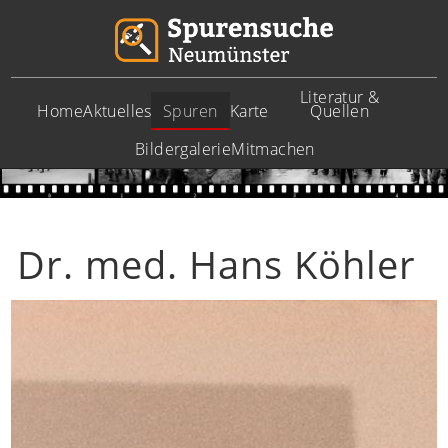
Literatur &
Home
Aktuelles
Spuren
Karte
Quellen
Bildergalerie
Mitmachen
Dr. med. Hans Köhler