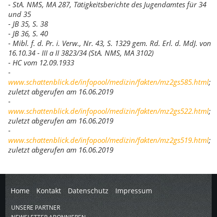
- StA. NMS, MA 287, Tätigkeitsberichte des Jugendamtes für 34
und 35
- JB 35, S. 38
- JB 36, S. 40
- Mibl. f. d. Pr. i. Verw., Nr. 43, S. 1329 gem. Rd. Erl. d. MdJ. von
16.10.34 - III a II 3823/34 (StA. NMS, MA 3102)
- HC vom 12.09.1933
-
www.schattenblick.de/infopool/medizin/fakten/mz2gs585.html
;
zuletzt abgerufen am 16.06.2019
-
www.schattenblick.de/infopool/medizin/fakten/mz2gs522.html
;
zuletzt abgerufen am 16.06.2019
-
www.schattenblick.de/infopool/medizin/fakten/mz2gs519.html
;
zuletzt abgerufen am 16.06.2019
Home
Kontakt
Datenschutz
Impressum
UNSERE PARTNER