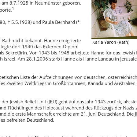
e am 8.7.1925 in Neumünster geboren.
1
porte.
80, † 5.5.1928) und Paula Bernhard (*
d-Rath nicht bekannt. Hanne emigrierte
Karla Yaron (Rath)
legte dort 1940 das Externen-Diplom
 als Sekretärin. Von 1943 bis 1948 arbeitete Hanne für das Jewish
h Israel. Am 28.1.2006 starb Hanne als Hanne Landau in Jerusale
ischen Liste der Aufzeichnungen von deutschen, österreichisch
s Zweiten Weltkriegs in Großbritannien, Kanada und Australien in
der Jewish Relief Unit (JRU) geht auf das Jahr 1943 zurück, als sie
d Flüchtlingen des Holocaust während des Rückzugs der Nazis zu
nd die erste Mannschaft erreichte am 21. Juni Deutschland. Die
des befreiten Deutschland.